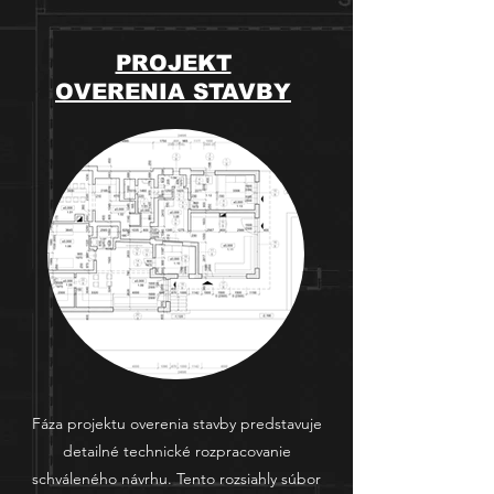
PROJEKT
OVERENIA STAVBY
Fáza projektu overenia stavby predstavuje
detailné technické rozpracovanie
schváleného návrhu. Tento rozsiahly súbor