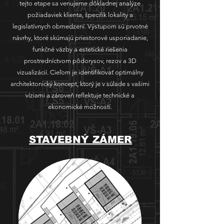
tejto etape sa venujeme dôkladnej analýze
požiadaviek klienta, špecifík lokality a
legislatívnych obmedzení. Výstupom sú prvotné
návrhy, ktoré skúmajú priestorové usporiadanie,
funkčné väzby a estetické riešenia
prostredníctvom pôdorysov, rezov a 3D
vizualizácií. Cieľom je identifikovať optimálny
architektonický koncept, ktorý je v súlade s vašimi
víziami a zároveň reflektuje technické a
ekonomické možnosti.
STAVEBNÝ ZÁMER