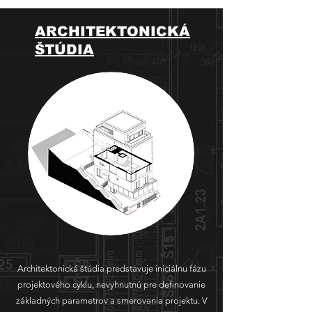
ARCHITEKTONICKÁ
ŠTÚDIA
Architektonická štúdia predstavuje iniciálnu fázu
projektového cyklu, nevyhnutnú pre definovanie
základných parametrov a smerovania projektu. V