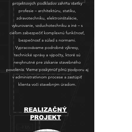
projektových podkladov zahŕňa všetky
profesie – architektúru, statiku,
zdravotechniku, elektroinštalácie,
vykurovanie, vzduchotechniku a iné – s
cieľom zabezpečiť komplexnú funkčnosť,
bezpečnosť a súlad s normami.
Vypracovávame podrobné výkresy,
technické správy a výpočty, ktoré sú
nevyhnutné pre získanie stavebného
povolenia. Vieme poskytnúť plnú podporu aj
v administratívnom procese a zastúpiť
klienta voči stavebným úradom.
REALIZAČNÝ
PROJEKT