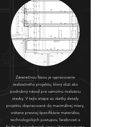
Záverečnou fázou je vypracovanie
realizačného projektu, ktorý slúži ako
podrobný návod pre samotnú realizáciu
stavby. V tejto etape sú všetky detaily
projektu dopracované do maximálnej miery,
vrátane presnej špecifikácie materiálov,
technologických postupov, farebnosti a
finálnych povrchových úprav. Vypracovávame