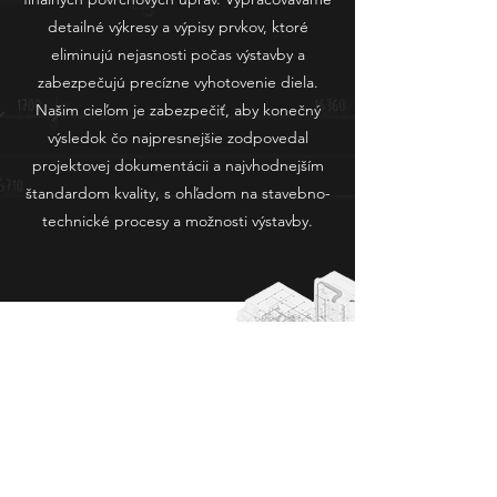
detailné výkresy a výpisy prvkov, ktoré
eliminujú nejasnosti počas výstavby a
zabezpečujú precízne vyhotovenie diela.
Našim cieľom je zabezpečiť, aby konečný
výsledok čo najpresnejšie zodpovedal
projektovej dokumentácii a najvhodnejším
štandardom kvality, s ohľadom na stavebno-
technické procesy a možnosti výstavby.
PRACUJEME V BIM
-Pracujeme v softvéroch Revit/Archicad