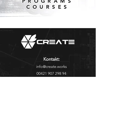
PROGRAMS
COURSES
Kontakt:
info@create.works
00421 907 298 94
Fakturačné údaje:
Palkovičova 217/14, 821 08
Bratislava Ružinov, Slovenská republika,
IČO:
52502902
DIČ:
2121056300