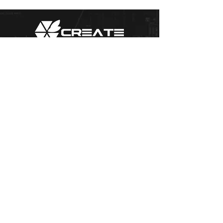
Kontakt:
info@create.works
00421 907 298 94
Fakturačné údaje:
Palkovičova 217/14, 821 08
Bratislava Ružinov, Slovenská republika,
IČO:
52502902
DIČ:
2121056300
IČ DPH:
SK
2121056300