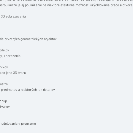
asťou kurzu je aj poukázanie na niektoré efektívne možnosti urýchlovania práce a otvoren
v 3D zobrazovania
e prvotných geometrických objektov
odelov
, zobrazenia
prvkov
o jeho 3D tvaru
metmi
edmetov a niektorých ich detailov
tchup
tvarov
odelovania v programe