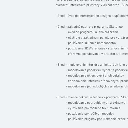
overovať interiérové priestory v 3D rozhran . Súč
- 1hod - úvod do interiérového designu a spôsobo
- 7hod - základné nástroje programu Sketchup
- úvod do programu a jeho rozhranie
- nástroje v základnom panely pre vytvárani
- používanie skupín a komponentov
- používanie 3D Warehouse - sťahovanie m
- efektívne pohybovanie v priestore, kamery
- 8hod - modelovanie interiéru a niektorých jeho 
- modelovanie pôdorysu, vybratie pôdorysu d
- modelovanie okien, dverí a ich detailov
- zariaďovanie interiéru sťahovanými pred
- modelovanie jednoduchých zariaďovacích pr
- 8hod - mierne pokročilé techniky programu Ske
- modelovanie nepravidelných a zvlnených 
- využívanie pokročilého texturovania
- používanie pokročilých modelov
- používanie pluginov pre uľahčenie práce m