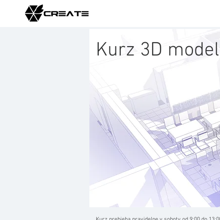
Kurz 3D modelo
Kurz prebieha pravidelne v soboty od 9:00 do 13:0