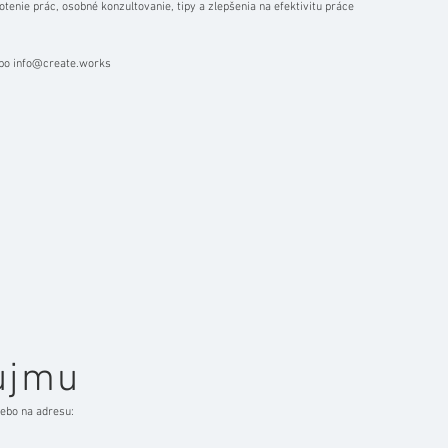
tenie prác, osobné konzultovanie, tipy a zlepšenia na efektivitu práce
bo
info@create.works
ujmu
lebo na adresu: