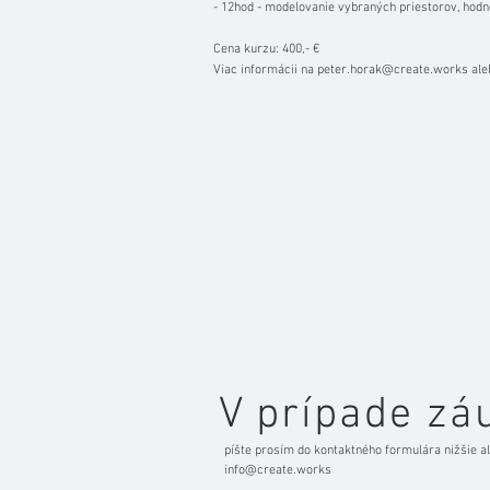
- 12hod - modelovanie vybraných priestorov, hodno
Cena kurzu: 400,- €
Viac informácii na
peter.horak@create.works
ale
V prípade zá
píšte prosím do kontaktného formulára nižšie a
info@create.works