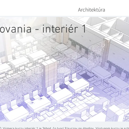
Architektúra
vania - interiér 1
0. Výmera kurzu interiér 1 je 36hod, čo tvorí 9 kurzov po 4hodiny. Výstupom kurzu je sc